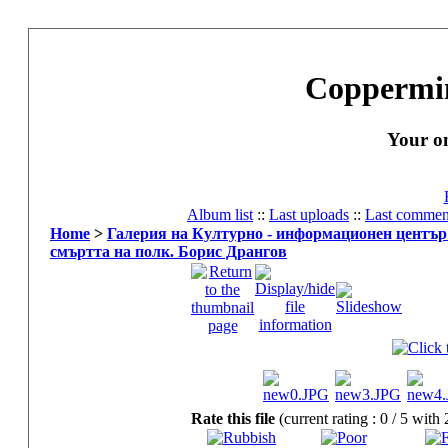
Coppermin
Your o
Album list
::
Last uploads
::
Last commen
Home
>
Галерия на Културно - информационен център
смъртта на полк. Борис Дрангов
Rate this file
(current rating : 0 / 5 with 