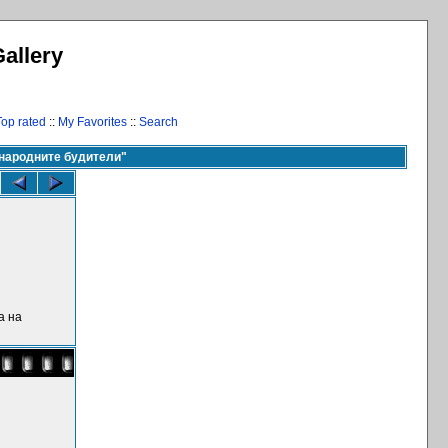
allery
Top rated
::
My Favorites
::
Search
 народните будители"
а на