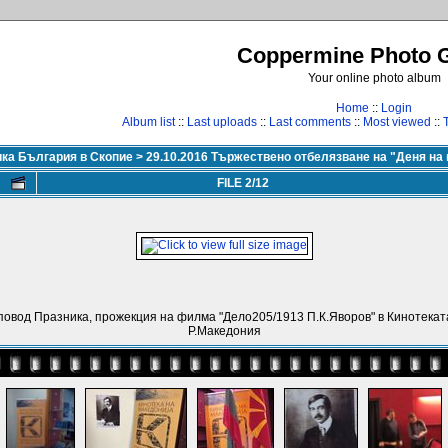
Coppermine Photo G
Your online photo album
Home
::
Login
Album list
::
Last uploads
::
Last comments
::
Most viewed
::
ика България в Скопие
>
29.10.2016 Тържествено отбелязване на "Деня на
FILE 2/12
повод Празника, прожекция на филма "Дело205/1913 П.К.Яворов" в Кинотекат
Р.Македония