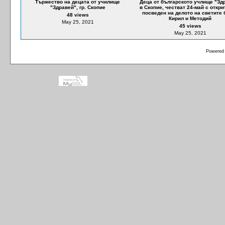
Тържество на децата от училище
Деца от българското учлище "Зд
"Здравей", гр. Скопие
в Скопие, честват 24-май с откри
посведен на делото на светите 
48 views
Кирил и Методий
May 25, 2021
45 views
May 25, 2021
Powered