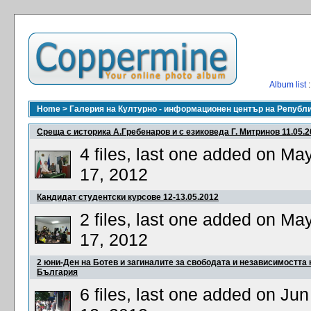
Album list
:
Home
>
Галерия на Културно - информационен център на Републ
Среща с историка А.Гребенаров и с езиковеда Г. Митринов 11.05.
4 files, last one added on Ma
17, 2012
Кандидат студентски курсове 12-13.05.2012
2 files, last one added on Ma
17, 2012
2 юни-Ден на Ботев и загиналите за свободата и независимостта 
България
6 files, last one added on Jun