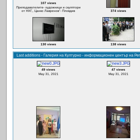
107 views
Преподавателите- художници и скулптори
от НХГ,, Цанко Лавренов"- Пловдив
374 views
130 views
138 views
Last additions - Галерия на Културно - информационен център на Р
49 views
47 views
May 31, 2021
May 31, 2021