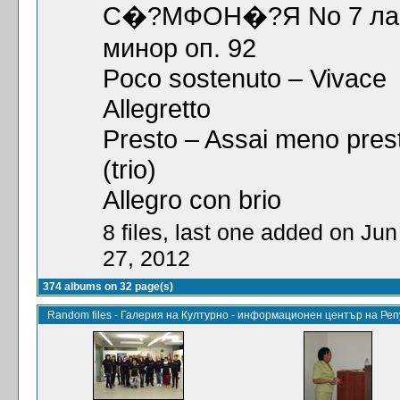
С�?МФОН�?Я No 7 ла
минор оп. 92
Poco sostenuto – Vivace
Allegretto
Presto – Assai meno pres
(trio)
Allegro con brio
8 files, last one added on Jun
27, 2012
374 albums on 32 page(s)
Random files - Галерия на Културно - информационен център на Ре