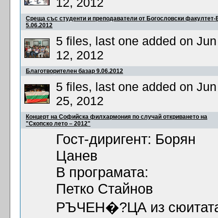
12, 2012
Среща със студенти и преподаватели от Богословски факултет-
5.06.2012
5 files, last one added on Jun
12, 2012
Благотворителен базар 9.06.2012
5 files, last one added on Jun
25, 2012
Концерт на Софийска филхармония по случай откриването на
"Скопско лето – 2012"
Гост-диригент: Борян
Цанев
В програмата:
Петко Стайнов
РЪЧЕН�?ЦА из сюитат