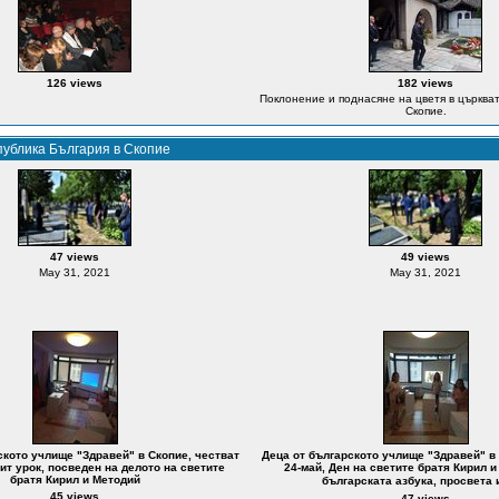
126 views
182 views
Поклонение и поднасяне на цветя в църкват
Скопие.
епублика България в Скопие
47 views
49 views
May 31, 2021
May 31, 2021
ското учлище "Здравей" в Скопие, честват
Деца от българското учлище "Здравей" в 
рит урок, посведен на делото на светите
24-май, Ден на светите братя Кирил и
братя Кирил и Методий
българската азбука, просвета 
45 views
47 views