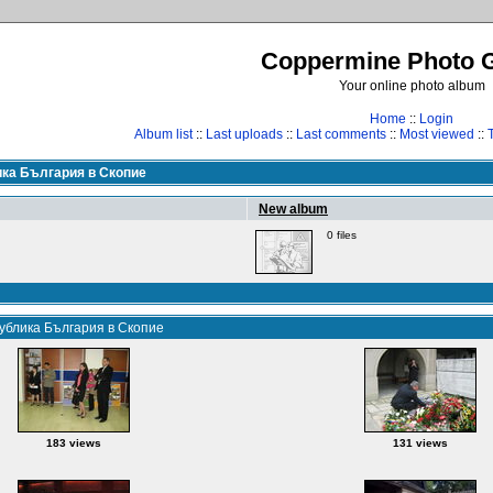
Coppermine Photo G
Your online photo album
Home
::
Login
Album list
::
Last uploads
::
Last comments
::
Most viewed
::
ика България в Скопие
New album
0 files
публика България в Скопие
183 views
131 views