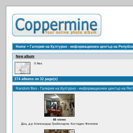
Home
>
Галерия на Културно - информационен център на Републ
New album
0 files
374 albums on 32 page(s)
Random files - Галерия на Културно - информационен център на Ре
46 views
Доц. д-р Александър Грабенаров, Костадин Филипов