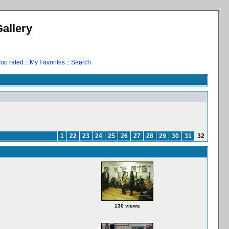
allery
Top rated
::
My Favorites
::
Search
1
22
23
24
25
26
27
28
29
30
31
32
130 views