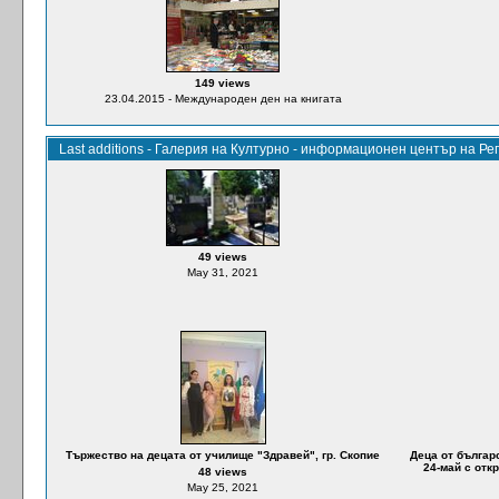
149 views
23.04.2015 - Международен ден на книгата
Last additions - Галерия на Културно - информационен център на Р
49 views
May 31, 2021
Тържество на децата от училище "Здравей", гр. Скопие
Деца от българ
24-май с отк
48 views
May 25, 2021