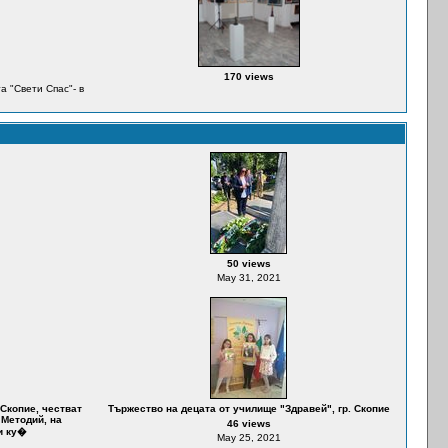
170 views
а "Свети Спас"- в
50 views
May 31, 2021
Скопие, честват
Тържество на децата от училище "Здравей", гр. Скопие
 Методий, на
46 views
и ку�
May 25, 2021