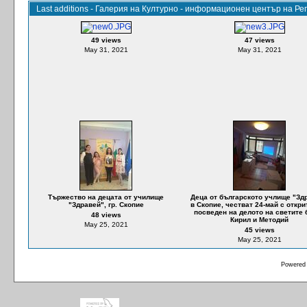
Last additions - Галерия на Културно - информационен център на Р
49 views
47 views
May 31, 2021
May 31, 2021
Тържество на децата от училище
Деца от българското учлище "Зд
"Здравей", гр. Скопие
в Скопие, честват 24-май с откри
посведен на делото на светите 
48 views
Кирил и Методий
May 25, 2021
45 views
May 25, 2021
Powered