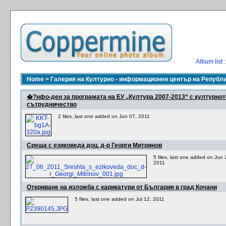
Album list
:
Home
>
Галерия на Културно - информационен център на Републ
�?нфо-ден за програмата на ЕУ „Култура 2007-2013“ с културнот
сътрудничество
2 files, last one added on Jun 07, 2011
Среща с езиковеда доц. д-р Георги Митринов
5 files, last one added on Jun 
2011
Откриване на изложба с карикатури от България в град Кочани
5 files, last one added on Jul 12, 2011