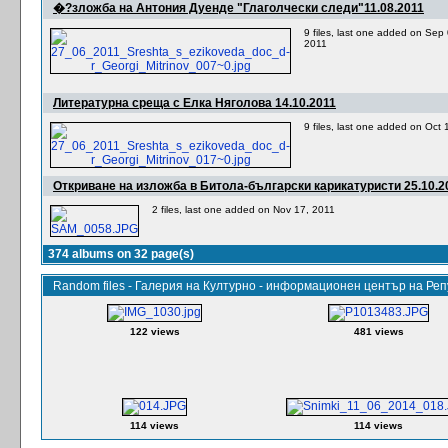
�?зложба на Антония Дуенде "Глаголчески следи"11.08.2011
9 files, last one added on Sep
2011
Литературна среща с Елка Няголова 14.10.2011
9 files, last one added on Oct 
Откриване на изложба в Битола-български карикатуристи 25.10.20
2 files, last one added on Nov 17, 2011
374 albums on 32 page(s)
Random files - Галерия на Културно - информационен център на Ре
122 views
481 views
114 views
114 views