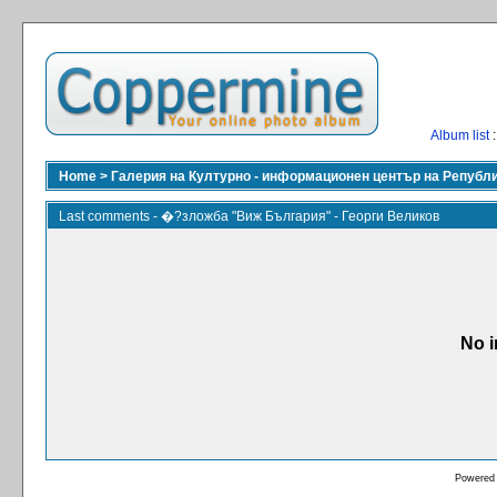
Album list
:
Home
>
Галерия на Културно - информационен център на Републ
Last comments - �?зложба "Виж България" - Георги Великов
No i
Powered