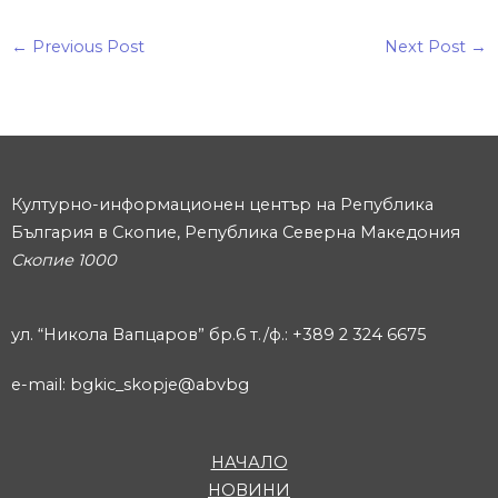
←
Previous Post
Next Post
→
Културно-информационен център на Република
България в Скопие, Република Северна Македония
Скопие 1000
ул. “Никола Вапцаров” бр.6 т./ф.: +389 2 324 6675
e-mail: bgkic_skopje@abvbg
НАЧАЛО
НОВИНИ