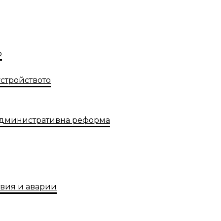
о
устройството
административна реформа
твия и аварии