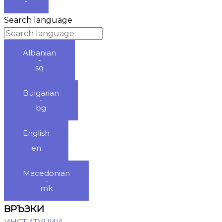
-
Search language
Albanian
-
sq
Bulgarian
-
bg
English
-
en
Macedonian
-
mk
ВРЪЗКИ