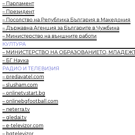
– Парламент
– Президент
– Посолство на Република България в Македония
– Държавна Агенция за Българите в Чужбина
– Министерство на външните работи
КУЛТУРА
– МИНИСТЕРСТВО НА ОБРАЗОВАНИЕТО, МЛАДЕЖТ
– БГ Наука
РАДИО И ТЕЛЕВИЗИЯ
– predavatel.com
– slusham.com
– onlinetv.start.bg
– onlinebgfootball.com
– neterra.tv
– gledai.tv
– e-televizor.com
– bgtelevizor