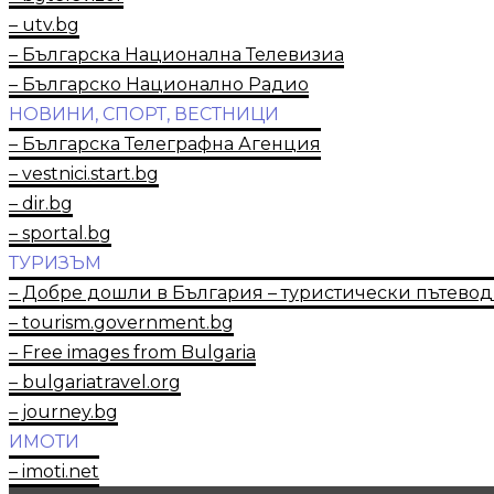
– utv.bg
– Българска Национална Телевизиа
– Българско Национално Радио
НОВИНИ, СПОРТ, ВЕСТНИЦИ
– Българска Телеграфна Агенция
– vestnici.start.bg
– dir.bg
– sportal.bg
ТУРИЗЪМ
– Добре дошли в България – туристически пътево
– tourism.government.bg
– Free images from Bulgaria
– bulgariatravel.org
– journey.bg
ИМОТИ
– imoti.net