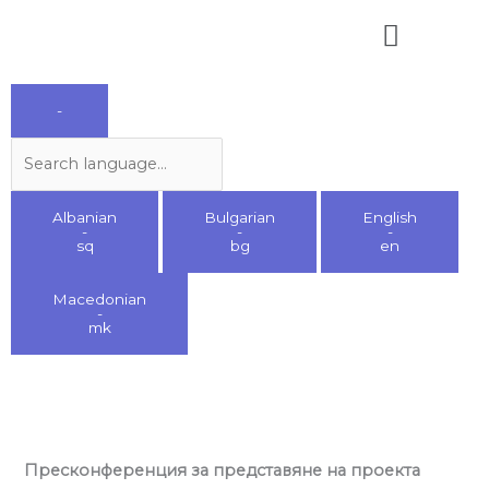
Skip
Menu
to
content
Search
-
language
Albanian
Bulgarian
English
-
-
-
sq
bg
en
Macedonian
-
mk
Пресконференция за представяне на проекта