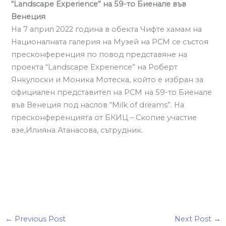
“Landscape Еxperience” на 59-то Биенале във
Венеция
На 7 април 2022 година в обекта Чифте хамам на
Националната галерия на Музей на РСМ се състоя
пресконференция по повод представяне на
проекта “Landscape Еxperience” на Роберт
Янкулоски и Моника Мотеска, който е избран за
официален представител на РСМ на 59-то Биенале
във Венеция под наслов “Milk of dreams”. На
пресконференцията от БКИЦ – Скопие участие
взе,Илияна Атанасова, сътрудник.
←
Previous Post
Next Post
→