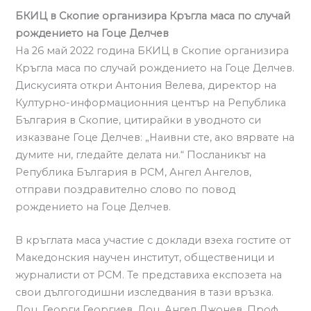
БКИЦ в Скопие организира Кръгла маса по случай
рождението на Гоце Делчев
На 26 май 2022 година БКИЦ в Скопие организира
Кръгла маса по случай рождението на Гоце Делчев.
Дискусията откри Антония Велева, директор на
Културно-информационния център на Република
България в Скопие, цитирайки в уводното си
изказване Гоце Делчев: „Наивни сте, ако вярвате на
думите ни, гледайте делата ни.“ Посланикът на
Република България в РСМ, Ангел Ангелов,
отправи поздравително слово по повод
рождението на Гоце Делчев.
В кръглата маса участие с доклади взеха гостите от
Македонския научен институт, общественици и
журналисти от РСМ. Те представиха експозета на
свои дългогодишни изследвания в тази връзка.
Доц. Георги Георгиев, Доц. Ангел Джонев, Проф.