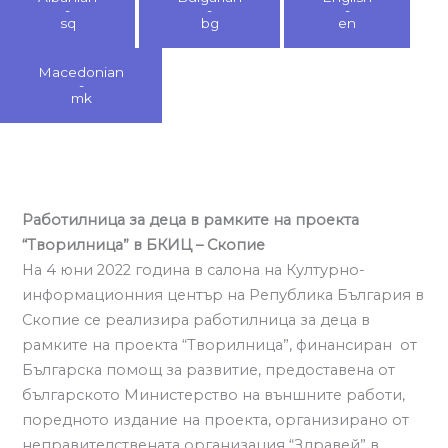
-
-
-
sq
bg
en
Macedonian
-
mk
Работилница за деца в рамките на проекта
“Творилница” в БКИЦ – Скопие
На 4 юни 2022 година в салона на Културно-
информационния център на Република България в
Скопие се реализира работилница за деца в
рамките на проекта “Творилница”, финансиран от
Българска помощ за развитие, предоставенa от
българското Министерство на външните работи,
поредното издание на проекта, организирано от
неправителствената организация “Здравей” в