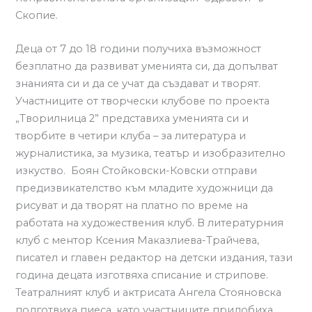
Скопие.
Деца от 7 до 18 години получиха възможност
безплатно да развиват уменията си, да допълват
знанията си и да се учат да създават и творят.
Участниците от творчески клубове по проекта
„Творилница 2” представиха уменията си и
творбите в четири клуба – за литература и
журналистика, за музика, театър и изобразително
изкуство. Боян Стойковски-Ковски отправи
предизвикателство към младите художници да
рисуват и да творят на платно по време на
работата на художествения клуб. В литературния
клуб с ментор Ксения Маказлиева-Трайчева,
писател и главен редактор на детски издания, тази
година децата изготвяха списание и стрипове.
Театралният клуб и актрисата Ангела Стояновска
подготвиха пиеса, като участниците придобиха