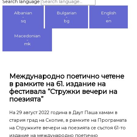
Search language
Albanian
Bulgarian
English
-
-
-
sq
bg
en
Macedonian
-
mk
Международно поетично четене
в рамките на 61. издание на
фестивала “Стружки вечери на
поезията”
На 29 август 2022 година в Даут Паша хамам в
стария град на Скопие, в рамките на Програмата
на Стружките вечери на поезията се състоя 61-то
издание на международно поетично