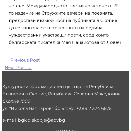
четене. Международното поетично четене от 61-
то издание на Стружките вечери на поезията,
предостави възможност на публиката в Скопие
да се запознае с творчеството на редица
чуждестранни участващи поети, сред които
българската писателка Мая Панайотова от Ловеч.
←
Previous Post
Next Post
→
Културно-информационен център на Република
България в Скопие, Република Северна Македония
Скопие 1000
ул. “Никола Вапцаров” бр.6 т./ф.: +389 2 324 6675
e-mail: bgkic_skopje@abvbg