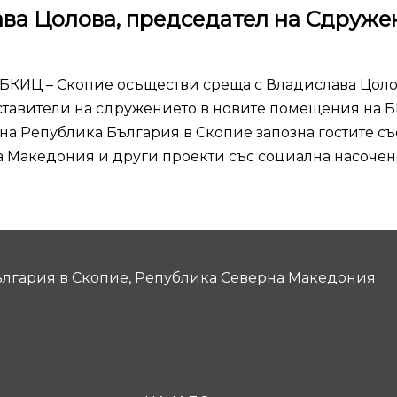
ава Цолова, председател на Сдруже
а БКИЦ – Скопие осъществи среща с Владислава Цоло
ставители на сдружението в новите помещения на 
а Република България в Скопие запозна гостите съ
а Македония и други проекти със социална насочен
лгария в Скопие, Република Северна Македония