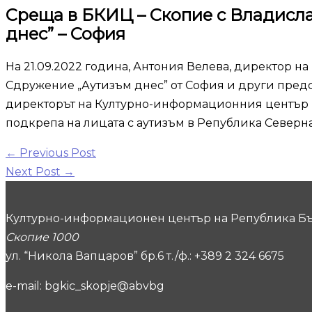
Среща в БКИЦ – Скопие с Владисл
днес”
– София
На 21.09.2022 година, Антония Велева, директор н
Сдружение „Аутизъм днес” от София и други пред
директорът на Културно-информационния център н
подкрепа на лицата с аутизъм в Република Северн
←
Previous Post
Next Post
→
Културно-информационен център на Република Бъ
Скопие 1000
ул. “Никола Вапцаров” бр.6 т./ф.: +389 2 324 6675
e-mail: bgkic_skopje@abvbg