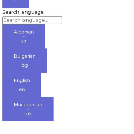
-
Search language
Albanian
-
sq
Bulgarian
-
bg
English
-
en
Macedonian
-
mk