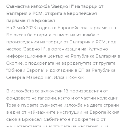
Съвместна изложба “Заедно II” на творци от
България и РСМ, открита в Европейския
парламент в Брюксел
На 2 май 2023 година в Европейския парламент в
Брюксел бе открита съвместна изложба с
произведения на творци от България и РСМ, под
наслов “Заедно II”, в организация на Културно-
информационния център на Република България в
Скопие, с подкрепата на евродепутата от групата
“Обнови Европа” и докладчик в ЕП за Република
Северна Македония, Илхан Кючюк.
В изложбата са включени 18 произведения от
фондовете на галерии, както и от частни колекции.
Това е първата съвместна изложба на двете страни
в една от най-важните институции на Европейския
съюз в Брюксел. Събитието е подкрепено от
министерствата на културата на България и на