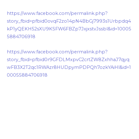
https://www.facebook.com/permalink.php?
story_fbid=pfbid0ovqF2zo14pN4BbGj7993s1Urbpdq4
kP1yQEKH52sXU9KSFW6FBZp7JxjxstvJssbl&id=10005
5884706918
https://www.facebook.com/permalink.php?
story_fbid=pfbid0r9GFDLMxpvC2crtZW8ZxhhaJ7qyq
wFB3X2T2qc1RWAzr8HUDpymPDPQh7ozkYAiHl&id=1
00055884706918