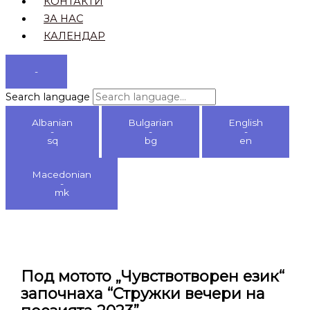
КОНТАКТИ
ЗА НАС
КАЛЕНДАР
-
Search language
Albanian
Bulgarian
English
-
-
-
sq
bg
en
Macedonian
-
mk
Под мотото „Чувствотворен език“
започнаха “Стружки вечери на