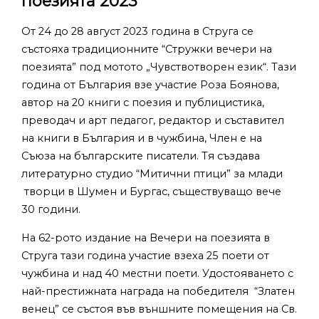
поезията 2023”
От 24 до 28 август 2023 година в Струга се
състояха традиционните “Стружки вечери на
поезията” под мотото „Чувствотворен език“. Тази
година от България взе участие Роза Боянова,
автор на 20 книги с поезия и публицистика,
преводач и арт педагог, редактор и съставител
на книги в България и в чужбина, Член е на
Съюза на българските писатели. Тя създава
литературно студио “Митични птици” за млади
творци в Шумен и Бургас, съществуващо вече
30 години.
На 62-рото издание на Вечери на поезията в
Струга тази година участие взеха 25 поети от
чужбина и над 40 местни поети. Удостояването с
най-престижната награда на победителя “Златен
венец” се състоя във външните помещения на Св.