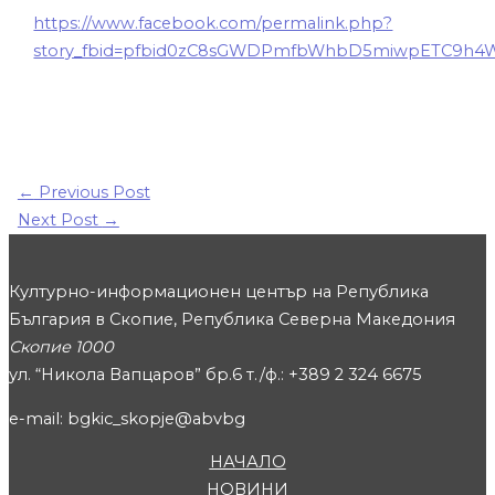
https://www.facebook.com/permalink.php?
story_fbid=pfbid0zC8sGWDPmfbWhbD5miwpETC9h
←
Previous Post
Next Post
→
Културно-информационен център на Република
България в Скопие, Република Северна Македония
Скопие 1000
ул. “Никола Вапцаров” бр.6 т./ф.: +389 2 324 6675
e-mail: bgkic_skopje@abvbg
НАЧАЛО
НОВИНИ