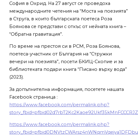
София в Охрид. На 27 август се проведоха
международните четения на “Моста на поезията”
в Струга, в които българската поетеса Роза
Боянова се представи с откъс от нейната книга –
“Обратна гравитация”.
По време на престоя си в РСМ, Роза Боянова,
поетеса-участник от България на “Стружки
вечери на поезията”, посети БКИЦ-Скопие и за
библиотеката подари книга “Писано върху вода”
(2023).
За допълнителна информация, посетете нашата
Facebook страница :
https://www.facebook.com/permalink.php?
story_fbid=pfbid02d7rbT2Kc2Kaoe92Ukf35kMnFCCCR
https://www.facebook.com/permalink.php?
story_fbid=pfbid0DNVtzCWArsz4nWNqmVqejva1DFDb