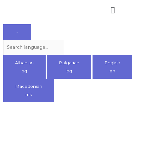
Skip
Menu
to
content
Search
-
language
Albanian
Bulgarian
English
-
-
-
sq
bg
en
Macedonian
-
mk