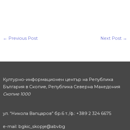
←
Previous Post
Next Post
→
Културно-информационен център на Република
България в Скопие, Република Северна Македония
Скопие 1000
ул. “Никола Вапцаров” бр.6 т./ф.: +389 2 324 6675
e-mail: bgkic_skopje@abvbg