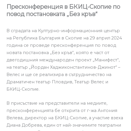
Пресконференция в БКИЦ-Скопие по
повод постановката „Без кръв“
В сградата на Културно-информационния център
на Република България в Скопие на 29 април 2024
година се проведе пресконференция по повод
новата постановка „Без кръв“, която е част от
двегодишния международен проект „Манифест“,
на театър „Йордан Хаджиконстантинов-Джинот“ –
Велес и ще се реализира в сътрудничество на
Драматичен театър Пловдив, Театър Велес и
БКИЦ-Скопие.
В присъствие на представители на медиите,
пресконференцията бе открита от г-жа Антония
Велева, директор на БКИЦ-Скопие, а участие взеха
Диана Добрева, един от най-значимите театрални