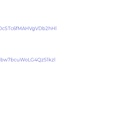
9DcSTc6fMAHVgVDb2hHl
Nbw7bcuWoLG4QzS1kzl