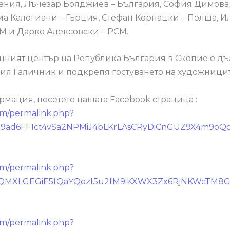
ения, Лъчезар Бояджиев – България, София Димова
иа Калогиани – Гърция, Стефан Корнацки – Полша, И
М и Дарко Алексовски – РСМ.
ният център на Република България в Скопие е д
ия Галичник и подкрепя гостуването на художницит
мация, посетете нашата Facebook страница :
om/permalink.php?
y1p9ad6FF1ct4vSa2NPMiJ4bLKrLAsCRyDiCnGUZ9X4m9oQ
om/permalink.php?
KwvjQMXLGEGiE5fQaYQozf5u2fM9iKXWX3Zx6RjNKWcTM
om/permalink.php?