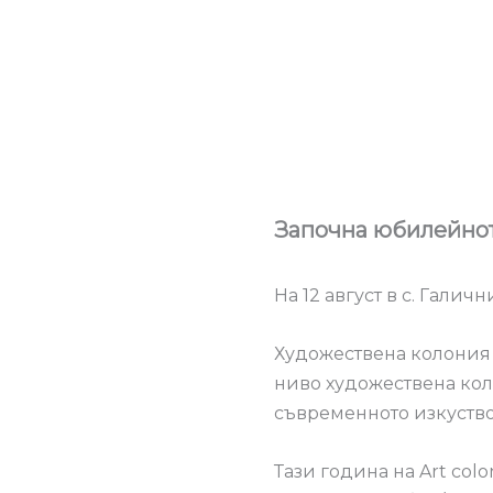
Започна юбилейнот
На 12 август в с. Гали
Художествена колония 
ниво художествена коло
съвременното изкуство
Тази година на Art col