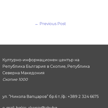
←
Previous Post
Културно-информационен център на
Република България в Скопие, Република
Северна Македония
Скопие 1000
ул. “Никола Вапцаров” бр.6 т./ф.: +389 2 324 6675
e-mail: bgkic_skopje@abvbg