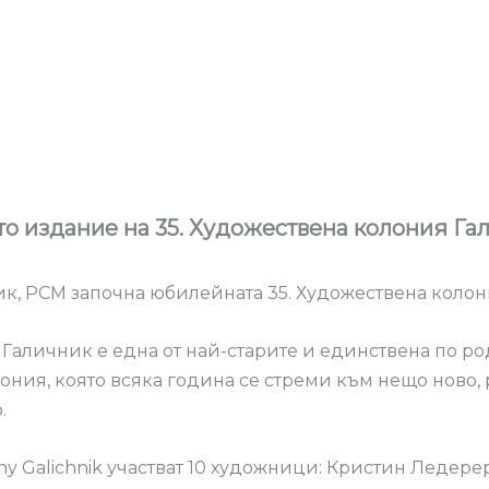
о издание на 35. Художествена колония Га
чник, РСМ започна юбилейната 35. Художествена коло
Галичник е една от най-старите и единствена по ро
ния, която всяка година се стреми към нещо ново, 
.
ony Galichnik участват 10 художници: Кристин Ледере