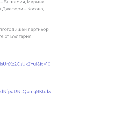
 – България, Марина
л Джафери – Косово,
ългогодишен партньор
е от България.
dsUnXz2QsUx2Yul&id=10
8GdNfpdUNLQpmq8Ktul&