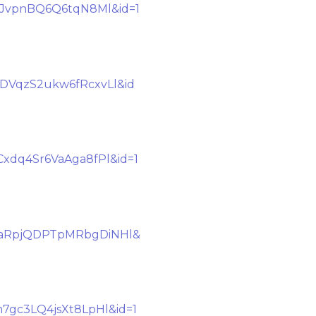
qJvpnBQ6Q6tqN8Ml&id=1
DVqzS2ukw6fRcxvLl&id
xdq4Sr6VaAga8fPl&id=1
BaRpjQDPTpMRbgDiNHl&
7gc3LQ4jsXt8LpHl&id=1