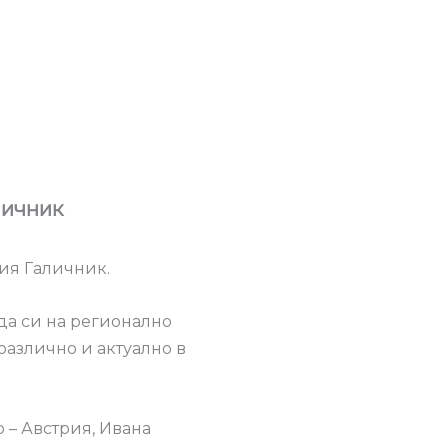
личник
ния Галичник.
да си на регионално
различно и актуално в
р – Австрия, Ивана