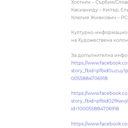
Хостник – Сърбия/Слов
Касианиду – Кипър, Ел
Клелия Живкович – РС
Културно-информацион
на Художествена колон
За допълнителна инфор
https://www.facebook.c
story_fbid=pfbid0uzu
0055884706918
https://www.facebook.c
story_fbid=pfbid02f
id=100055884706918
https://www.facebook.c