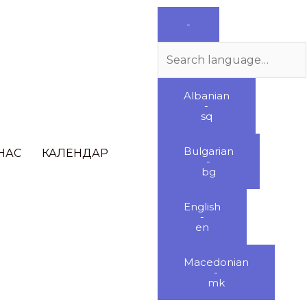
Search
-
language
Albanian
-
sq
Bulgarian
НАС
КАЛЕНДАР
-
bg
English
-
en
Macedonian
-
mk