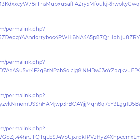
foqM3KdxxcyW78rTnsMubxu5afFAZry5MfoukjRhwokyGw
om/permalink.php?
g84ZDepqYAAndorryboc4PWHi8NA4A5p87QrHdNju8ZRY
om/permalink.php?
WD7AeASu5vr4F2q8tNPabSojcjg8iNMBwJ3oYZqqkvuEPC
om/permalink.php?
GXHyzvkNmemUSShHAMjwp3rBQAYijjMqn8q7oY3Lgg1D5
om/permalink.php?
36WGpZjt44hnJTQTqLESJ4VbUjxrpk1PVzHyZ4XhpccmxLm