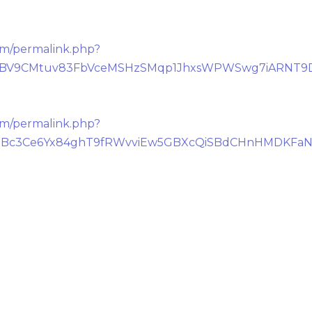
om/permalink.php?
ot1QBV9CMtuv83FbVceMSHzSMqp1JhxsWPWSwg7iARNT
om/permalink.php?
VWhBc3Ce6Yx84ghT9fRWvviEw5GBXcQiSBdCHnHMDKFa