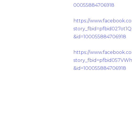
00055884706918
https://www.facebook.c
story_fbid=pfbid027
&id=100055884706918
https://www.facebook.c
story_fbid=pfbid057
&id=100055884706918