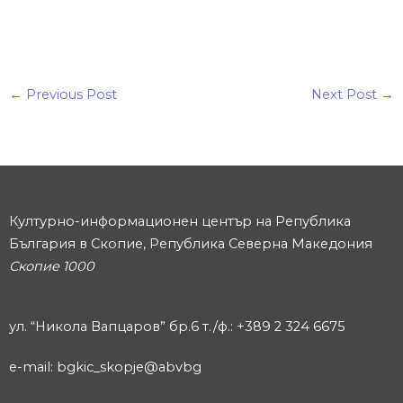
←
Previous Post
Next Post
→
Културно-информационен център на Република
България в Скопие, Република Северна Македония
Скопие 1000
ул. “Никола Вапцаров” бр.6 т./ф.: +389 2 324 6675
e-mail: bgkic_skopje@abvbg