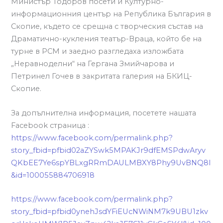
Министър Тодоров посети и Културно-
информационния център на Република България в
Скопие, където се срещна с творческия състав на
Драматично-кукления театър-Враца, който бе на
турне в РСМ и заедно разгледаха изложбата
„Неравноделни“ на Гергана Змийчарова и
Петринел Гочев в закритата галерия на БКИЦ-
Скопие.
За допълнителна информация, посетете нашата
Facebook страница :
https://www.facebook.com/permalink.php?
story_fbid=pfbid02aZYSwk5MPAKJr9dfEMSPdwAryv
QKbEE7Ye6spYBLxgRRmDAULMBXY8Phy9UvBNQ8l
&id=100055884706918
https://www.facebook.com/permalink.php?
story_fbid=pfbid0ynehJsdYFiEUcNWiNM7k9UBU1zkv