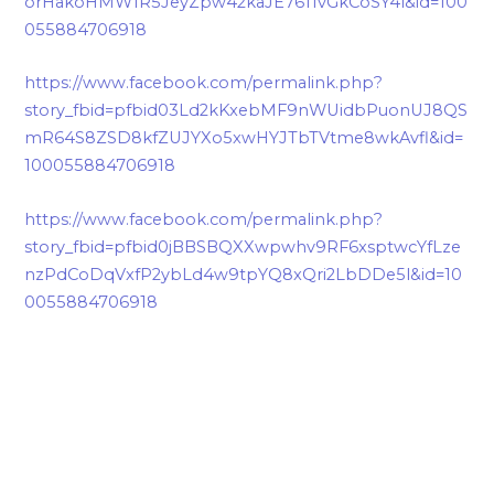
orHakoHMW1R5JeyZpw42kaJE7611vGkCoSY4l&id=100
055884706918
https://www.facebook.com/permalink.php?
story_fbid=pfbid03Ld2kKxebMF9nWUidbPuonUJ8QS
mR64S8ZSD8kfZUJYXo5xwHYJTbTVtme8wkAvfl&id=
100055884706918
https://www.facebook.com/permalink.php?
story_fbid=pfbid0jBBSBQXXwpwhv9RF6xsptwcYfLze
nzPdCoDqVxfP2ybLd4w9tpYQ8xQri2LbDDe5l&id=10
0055884706918