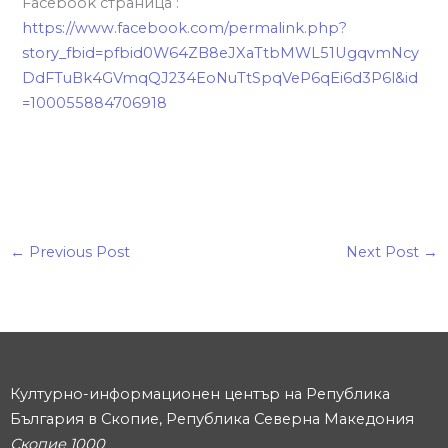
Facebook страница :
https://www.facebook.com/permalink.php?
story_fbid=pfbid0W64ZB8eJXaTtbMWL51UgqvmNcy
DdFTuBk4GVmqQJ234EoNuTtSpqVeP6qEi6d3P6l&id
=100055884706918
←
Previous Post
Next Post
→
Културно-информационен център на Република
България в Скопие, Република Северна Македония
Скопие 1000