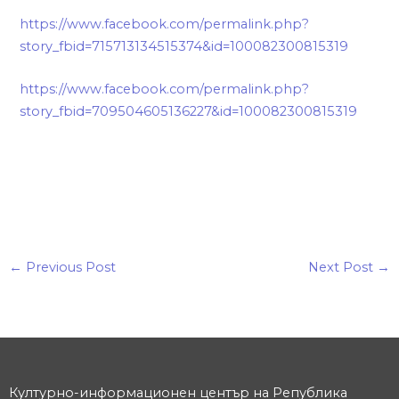
https://www.facebook.com/permalink.php?
story_fbid=715713134515374&id=100082300815319
https://www.facebook.com/permalink.php?
story_fbid=709504605136227&id=100082300815319
←
Previous Post
Next Post
→
Културно-информационен център на Република