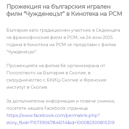
Прожекция на българския игрален
филм “Чужденецът” в Кинотека на РСМ
България като традиционен участник в Седмицата
на франкофонския филм в РСМ, на 24 юни 2025
година в Кинотека на РСМ се представи с филма
“Чужденецът”.
Прожекцията на филма бе организирана от
Посолството на България в Скопие, в
сътрудничество с БКИЦ-Скопие и Френския
институт в Скопие.
За допълнителна информация и повече снимки,
посетете нашата Facebook страница:
https://www.facebook.com/permalink.php?
story_fbid=715739067846114&id=100082300815319