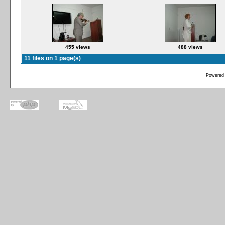
455 views
488 views
11 files on 1 page(s)
Powered