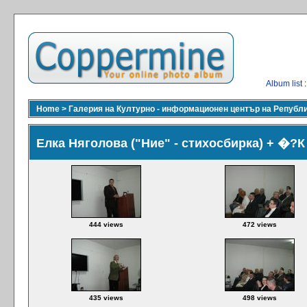
Album list
:
Home
>
Галерия на Културно - информационен център на Републ
Елка Няголова ("Ние" - стихосбирка) + �?К
444 views
472 views
435 views
498 views