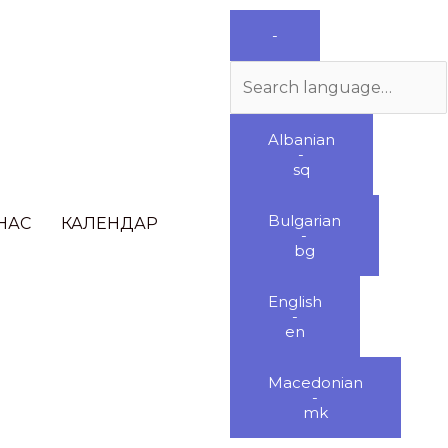
Search
-
language
Albanian
-
sq
Bulgarian
НАС
КАЛЕНДАР
-
bg
English
-
en
Macedonian
-
mk