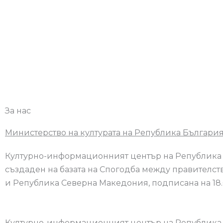
За нас
Министерство на културата на Република Българи
Културно-информационният център на Република 
създаден на базата на Спогодба между правителст
и Република Северна Македония, подписана на 18.0
Културно-информационният център на Република 