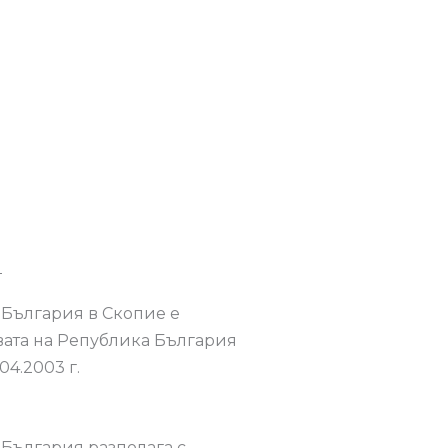
я
България в Скопие е
вата на Република България
4.2003 г.
България разполага с