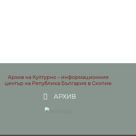
Архив на Културно – информационния
център на Република България в Скопие.
АРХИВ