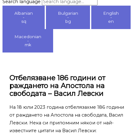
Search language
Albanian
Bulgarian
English
-
-
-
sq
bg
en
Macedonian
-
mk
Oтбелязване 186 години от
раждането на Апостола на
свободата – Васил Левски
На 18 юли 2023 година отбелязахме 186 години
от раждането на Апостола на свободата, Васил
Левски. Нека си припомним някои от най-
известните цитати на Васил Левски: