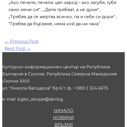
„Ако печеля, печели цял народ – ако загубя, губя
само мене си!“ , „Дела трябват, а не думи“ ,
„Трябва да се жертва всичко, па и себе си дори“ ,
“Трябва да бързаме, няма кой да ни чака”
←
Previous Post
Next Post
→
Културно-информационен център на Република
България в Скопие, Република Северна Македония
Скопие 1000
ул. “Никола Вапцаров” бр.6 т./ф.: +389 2 324 6675
e-mail: bgkic_skopje@abvbg
НАЧАЛО
НОВИНИ
ВРЪЗКИ