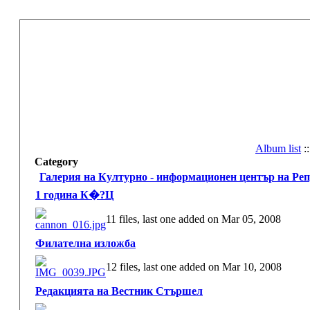
Album list
:
Category
Галерия на Културно - информационен център на Ре
1 година К�?Ц
11 files, last one added on Mar 05, 2008
Филателна изложба
12 files, last one added on Mar 10, 2008
Редакцията на Вестник Стършел