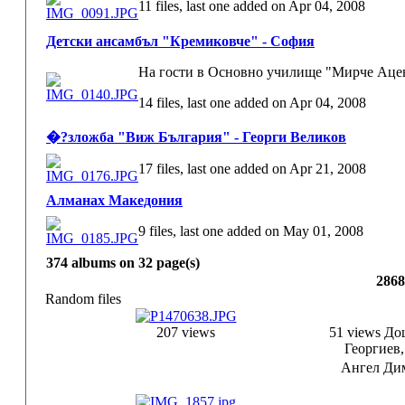
11 files, last one added on Apr 04, 2008
Детски ансамбъл "Кремиковче" - София
На гости в Основно училище "Мирче Аце
14 files, last one added on Apr 04, 2008
�?зложба "Виж България" - Георги Великов
17 files, last one added on Apr 21, 2008
Алманах Македония
9 files, last one added on May 01, 2008
374 albums on 32 page(s)
2868
Random files
207 views
51 views
Доц
Георгиев
Ангел Ди