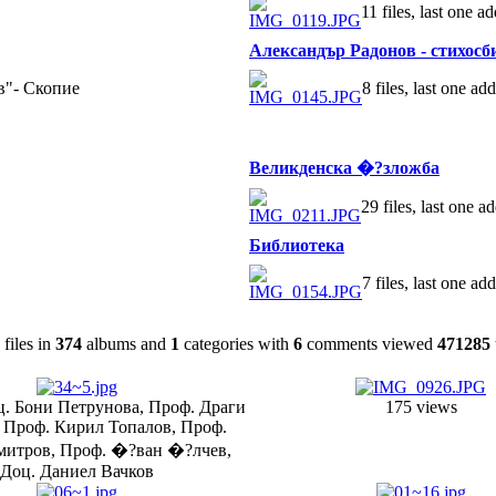
11 files, last one 
Александър Радонов - стихосб
в"- Скопие
8 files, last one a
Великденска �?зложба
29 files, last one 
Библиотека
7 files, last one 
files in
374
albums and
1
categories with
6
comments viewed
471285
. Бони Петрунова, Проф. Драги
175 views
, Проф. Кирил Топалов, Проф.
митров, Проф. �?ван �?лчев,
Доц. Даниел Вачков