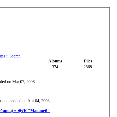
tes
::
Search
Albums
Files
374
2868
added on Mar 07, 2008
 last one added on Apr 04, 2008
осбирка) + �?К "Макавей"