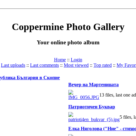
Coppermine Photo Gallery
Your online photo album
Home
::
Login
:
Last uploads
::
Last comments
::
Most viewed
::
Top rated
::
My Favori
публика България в Скопие
Вечер на Мартеницата
13 files, last one 
Патриотичен Буквар
5 files,
Елка Няголова ("Ние" - стих