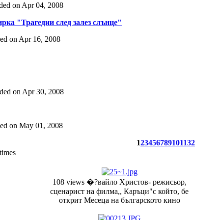
added on Apr 04, 2008
ирка "Трагедии след залез слънце"
dded on Apr 16, 2008
added on Apr 30, 2008
added on May 01, 2008
1
2
3
4
5
6
7
8
9
10
11
32
times
108 views
�?вайло Христов- режисьор,
сценарист на филма,, Каръци"с който, бе
открит Месеца на българското кино