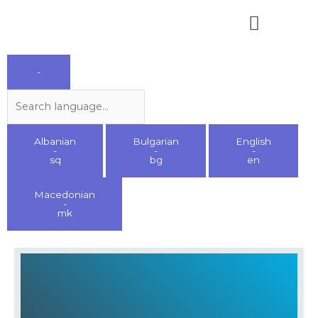
Skip
Menu
to
content
Search
-
language
Albanian
Bulgarian
English
-
-
-
sq
bg
en
Macedonian
-
mk